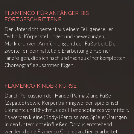
FLAMENCO FÜR ANFÄNGER BIS
FORTGESCHRITTENE
Der Unterricht besteht aus einem Teil genereller
Technik: Körperstellungen und -bewegungen,
Markierungen, Armführung und der Fußarbeit. Der
zweite Teil beinhaltet die Erarbeitung einzelner
Tanzfolgen, die sich nach und nach zu einer kompletten
Choreografie zusammen fügen.
FLAMENCO KINDER KURSE
Durch Percussion der Hände (Palmas) und Füße
(Zapatéo) sowie Körpertraining werden spielerisch
Elemente und Rhythmus des Flamencotanzes vermittelt.
Es werden kleine (Body-)Percussions, Spiele/Übungen
in den Unterricht einfließen. Daraus entstehend
werden kleine Flamenco Choreografien erarbeitet.