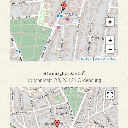
+
−
|
MapPress
© OpenStreetMap
Studio „La Danza“
Johannisstr. 33, 26121 Oldenburg