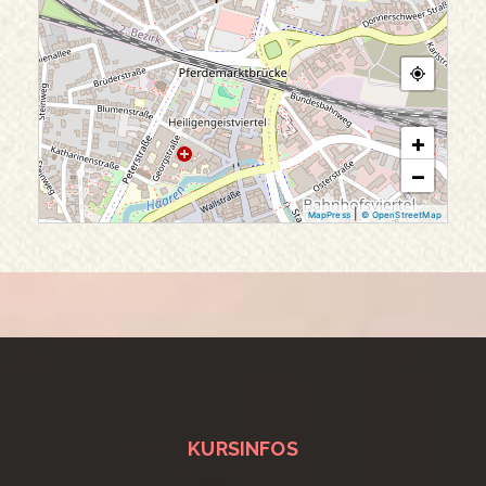
+
−
|
MapPress
© OpenStreetMap
KURSINFOS