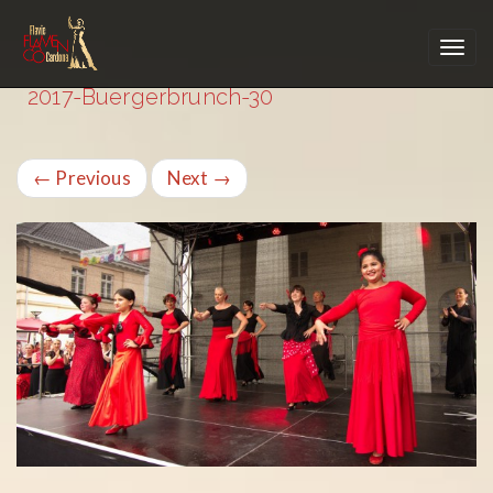
Primary
Skip
to
Menu
content
2017-Buergerbrunch-30
←
Previous
Next
→