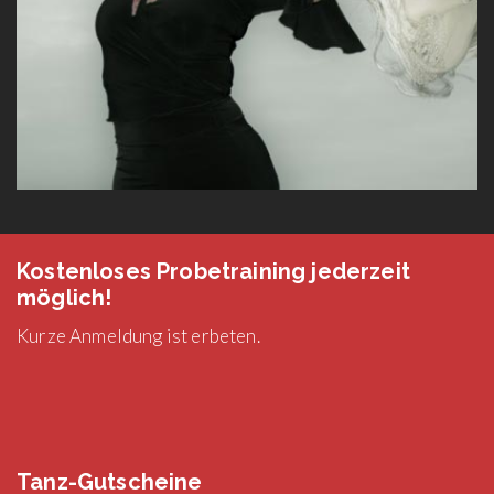
Kostenloses Probetraining jederzeit
möglich!
Kurze Anmeldung ist erbeten.
Tanz-Gutscheine