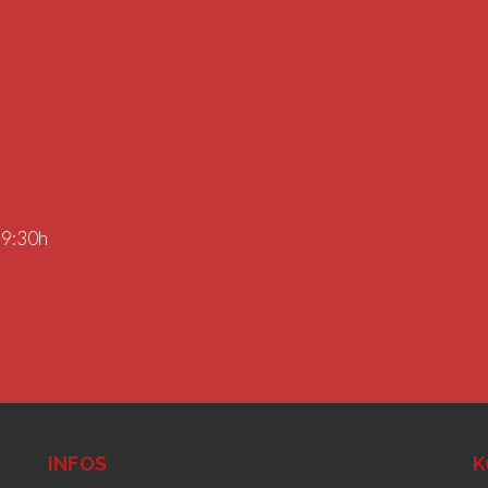
19:30h
INFOS
K